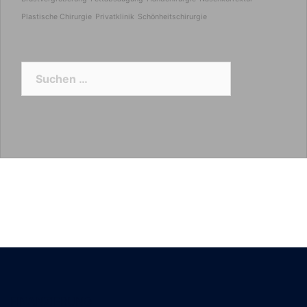
Plastische Chirurgie
Privatklinik
Schönheitschirurgie
Suchen
nach:
FINANZIERUNG