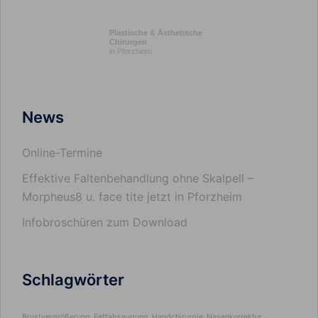
Plastische & Ästhetische
Chirurgen
in Pforzheim
News
Online-Termine
Effektive Faltenbehandlung ohne Skalpell –
Morpheus8 u. face tite jetzt in Pforzheim
Infobroschüren zum Download
Schlagwörter
Brustvergrößerung
Fettabsaugung
Handchirurgie
Nasenkorrektur