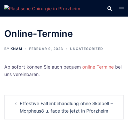
Zum
Inhalt
springen
Online-Termine
BY
KNAM
FEBRUAR 9, 2023
UNCATEGORIZED
Ab sofort können Sie auch bequem
online Termine
bei
uns vereinbaren.
Beitrags-
Effektive Faltenbehandlung ohne Skalpell –
Navigation
Morpheus8 u. face tite jetzt in Pforzheim