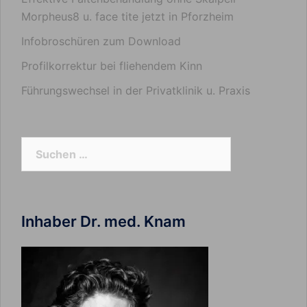
Morpheus8 u. face tite jetzt in Pforzheim
Infobroschüren zum Download
Profilkorrektur bei fliehendem Kinn
Führungswechsel in der Privatklinik u. Praxis
Suchen
nach:
Inhaber Dr. med. Knam