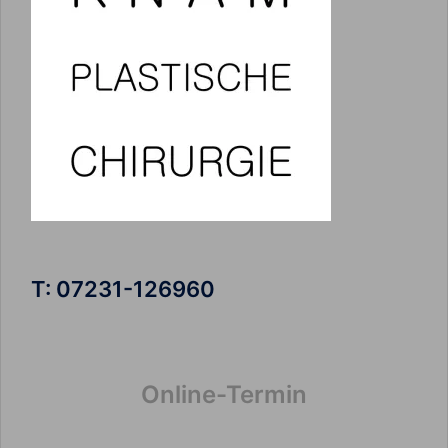
T: 07231-126960
Online-Termin