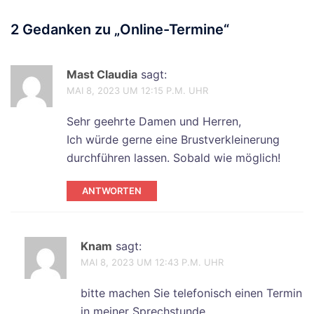
2 Gedanken zu „
Online-Termine
“
Mast Claudia
sagt:
MAI 8, 2023 UM 12:15 P.M. UHR
Sehr geehrte Damen und Herren,
Ich würde gerne eine Brustverkleinerung
durchführen lassen. Sobald wie möglich!
ANTWORTEN
Knam
sagt:
MAI 8, 2023 UM 12:43 P.M. UHR
bitte machen Sie telefonisch einen Termin
in meiner Sprechstunde