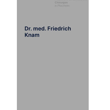
Chirurgen
in Pforzheim
Dr. med. Friedrich
Knam