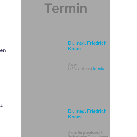
Termin
Dr. med. Friedrich
Knam
hen
Ärzte
in Pforzheim auf
jameda
u.
Dr. med. Friedrich
Knam
Ärzte für plastische &
ästhetische Operationen