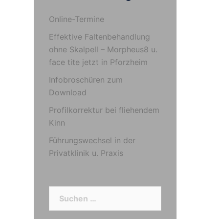
Online-Termine
Effektive Faltenbehandlung
ohne Skalpell – Morpheus8 u.
face tite jetzt in Pforzheim
Infobroschüren zum
Download
Profilkorrektur bei fliehendem
Kinn
Führungswechsel in der
Privatklinik u. Praxis
Suchen
nach: