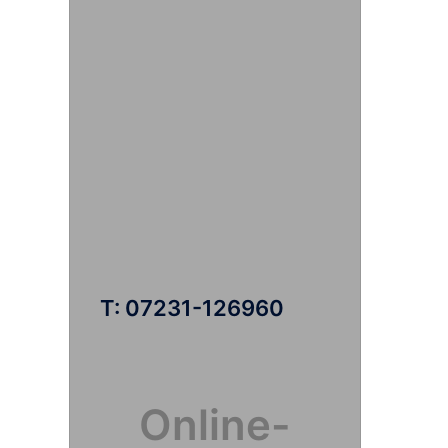
T: 07231-126960
Online-