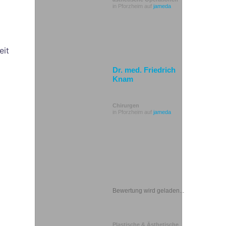
in Pforzheim auf
jameda
eit
Dr. med. Friedrich
Knam
Chirurgen
in Pforzheim auf
jameda
Bewertung wird geladen...
Plastische & Ästhetische