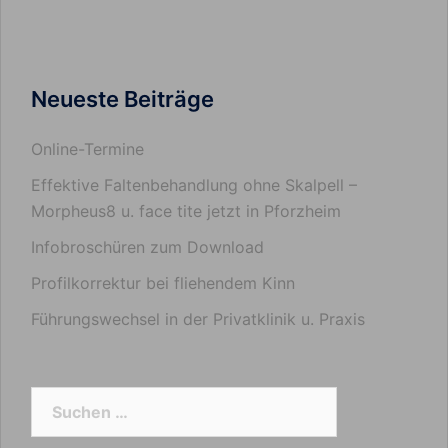
Neueste Beiträge
Online-Termine
Effektive Faltenbehandlung ohne Skalpell –
Morpheus8 u. face tite jetzt in Pforzheim
Infobroschüren zum Download
Profilkorrektur bei fliehendem Kinn
Führungswechsel in der Privatklinik u. Praxis
Suchen
nach: