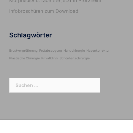
Morpheus8 u. face tite jetzt in Pforzheim
Infobroschüren zum Download
Schlagwörter
Brustvergrößerung
Fettabsaugung
Handchirurgie
Nasenkorrektur
Plastische Chirurgie
Privatklinik
Schönheitschirurgie
Suchen
nach: