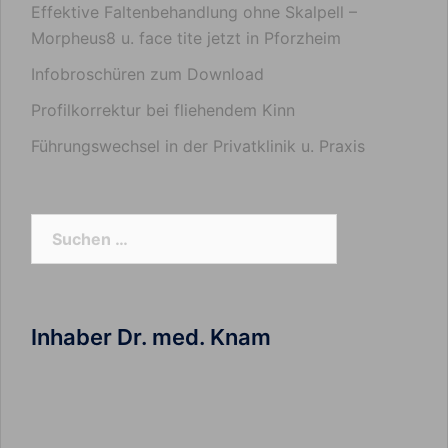
Effektive Faltenbehandlung ohne Skalpell –
Morpheus8 u. face tite jetzt in Pforzheim
Infobroschüren zum Download
Profilkorrektur bei fliehendem Kinn
Führungswechsel in der Privatklinik u. Praxis
Suchen
nach:
Inhaber Dr. med. Knam