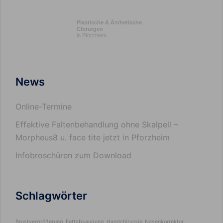
Plastische & Ästhetische
Chirurgen
in Pforzheim
News
Online-Termine
Effektive Faltenbehandlung ohne Skalpell –
Morpheus8 u. face tite jetzt in Pforzheim
Infobroschüren zum Download
Schlagwörter
Brustvergrößerung
Fettabsaugung
Handchirurgie
Nasenkorrektur