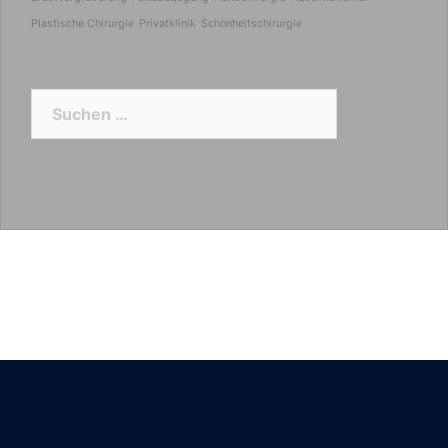
Plastische Chirurgie
Privatklinik
Schönheitschirurgie
Suchen
nach:
FINANZIERUNG