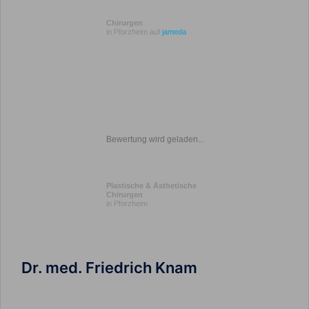
Chirurgen
in Pforzheim auf
jameda
Bewertung wird geladen...
Plastische & Ästhetische
Chirurgen
in Pforzheim
Dr. med. Friedrich Knam