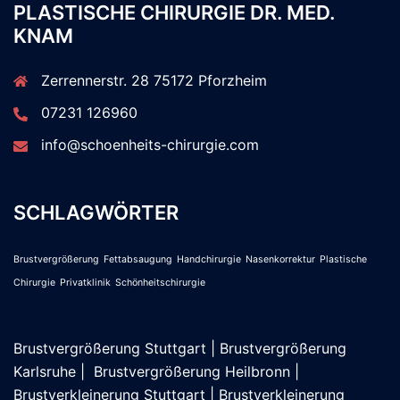
PLASTISCHE CHIRURGIE DR. MED.
KNAM
Zerrennerstr. 28 75172 Pforzheim
07231 126960
info@schoenheits-chirurgie.com
SCHLAGWÖRTER
Brustvergrößerung
Fettabsaugung
Handchirurgie
Nasenkorrektur
Plastische
Chirurgie
Privatklinik
Schönheitschirurgie
Brustvergrößerung Stuttgart
|
Brustvergrößerung
Karlsruhe
|
Brustvergrößerung Heilbronn
|
Brustverkleinerung Stuttgart
|
Brustverkleinerung