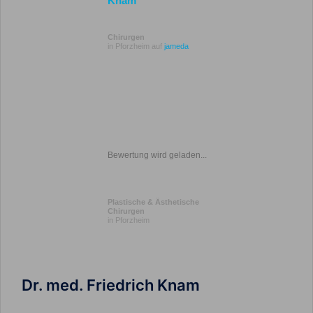
Knam
Chirurgen
in Pforzheim auf
jameda
Bewertung wird geladen...
Plastische & Ästhetische
Chirurgen
in Pforzheim
Dr. med. Friedrich Knam