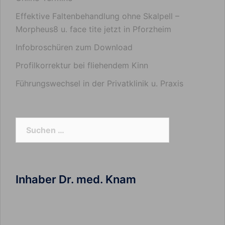
Effektive Faltenbehandlung ohne Skalpell –
Morpheus8 u. face tite jetzt in Pforzheim
Infobroschüren zum Download
Profilkorrektur bei fliehendem Kinn
Führungswechsel in der Privatklinik u. Praxis
Suchen
nach:
Inhaber Dr. med. Knam