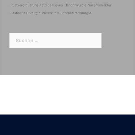
Brustvergrößerung
Fettabsaugung
Handchirurgie
Nasenkorrektur
Plastische Chirurgie
Privatklinik
Schönheitschirurgie
Suchen
nach: