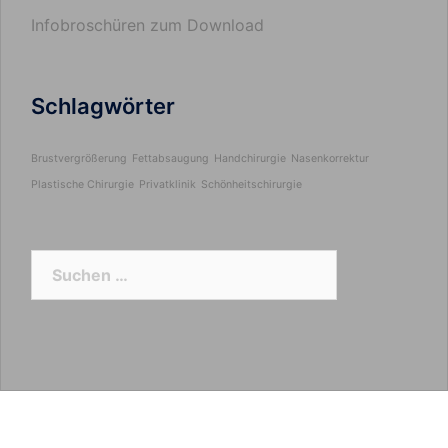
Infobroschüren zum Download
Schlagwörter
Brustvergrößerung
Fettabsaugung
Handchirurgie
Nasenkorrektur
Plastische Chirurgie
Privatklinik
Schönheitschirurgie
Suchen
nach: