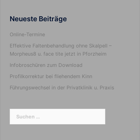
Neueste Beiträge
Online-Termine
Effektive Faltenbehandlung ohne Skalpell –
Morpheus8 u. face tite jetzt in Pforzheim
Infobroschüren zum Download
Profilkorrektur bei fliehendem Kinn
Führungswechsel in der Privatklinik u. Praxis
Suchen
nach: