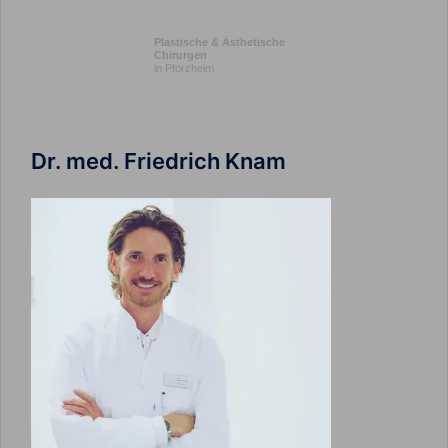
Plastische & Ästhetische
Chirurgen
in Pforzheim
Dr. med. Friedrich Knam